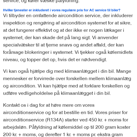
service, og køler væske påfyldning.
Hvilke tjenester er inkluderet i vores regulære pris for AC service til biler?
Vi tilbyder en omfattende aircondition service, der inkluderer
inspektion og rengøring af aircondition systemet for at sikre,
at det fungerer effektivt og at der ikke er nogen lækager i
systemet, der kan skade det på lang sigt. Vi anvender
specialvæsker til at fjerne snavs og andet affald, der kan
forårsage blokeringer i systemet. Vi tjekker også kølemidlets
niveau, og topper det op, hvis det er nødvendigt.
Vi kan også hjælpe dig med klimaanlægget i din bil. Mange
mennesker er forvirrede over forskellen mellem klimaanlæg
og aircondition. Vi kan hjælpe med at forklare forskellen og
udføre vedligeholdelse på klimaanlægget i din bil.
Kontakt os i dag for at høre mere om vores
airconditionservice og for at bestille en tid. Vores priser for
airconditionservice (R134A) starter ved 450 kr. + moms for
arbejdsløn. Påfyldning af kølemiddel op til 200 gram koster
200 kr. + moms, og derefter 1 kr. + moms pr. ekstra gram