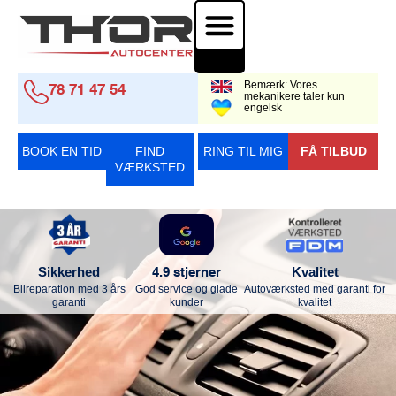
Auto-el. & Diagnose
Bemærk: Vores
78 71 47 54
mekanikere taler kun
engelsk
BOOK EN TID
FIND
RING TIL MIG
FÅ TILBUD
VÆRKSTED
Sikkerhed
Kvalitet
4.9 stjerner
Bilreparation med 3 års
God service og glade
Autoværksted med garanti for
garanti
kunder
kvalitet