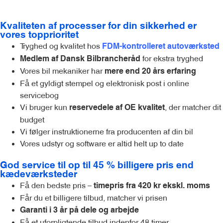
Kvaliteten af processer for din sikkerhed er
vores topprioritet
Tryghed og kvalitet hos
FDM-kontrolleret autoværksted
for ekstra tryghed
Medlem af Dansk Bilbrancheråd
Vores bil mekaniker har
mere end 20 års erfaring
Få et gyldigt stempel og elektronisk post i online
servicebog
Vi bruger kun
, der matcher dit
reservedele af OE kvalitet
budget
Vi følger instruktionerne fra producenten af din bil
Vores udstyr og software er altid helt up to date
God service til op til 45 % billigere pris end
kædeværksteder
Få den bedste pris –
timepris fra 420 kr ekskl. moms
Får du et billigere tilbud, matcher vi prisen
Garanti i 3 år på dele og arbejde
Få et uforpligtende tilbud indenfor 48 timer