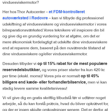
vinduesviskermotor?
Her hos Thor Autocenter –
et FDM-kontrolleret
– kan vi tilbyde dig professionel
autoværksted i Rødovre
udskiftning af vinduesviskere og vinduesviskermotor i vores
bilreparationsværksted.Vores teknikere vil inspicere din bil
og give dig en grundig vurdering for at afgøre, om det er
mere økonomisk fordelagtigt at udskifte dine vinduesviskere
end at reparere dem, baseret på den nuværende tilstand af
dine vinduesviskere og/eller vinduesviskermotor.
Desuden tilbyder vi
op til 15% rabat for de mest populære
og vores priser starter fra kun 420 kr.
reservedelsbutikker,
per time (ekskl. moms)! Vores pris er normalt
op til 45%
men vi kan
billigere end kæde- eller forhandlerbilservice,
stadig levere samme kvalitetsniveau!
Vi vil give dig en gratis skriftlig tilbudslå før vi udfører noget
arbejde, så du kan forstå præcis, hvad du bliver opkrævet for,
og der er ingen skjulte omkostninger senere. Det er derfor, at