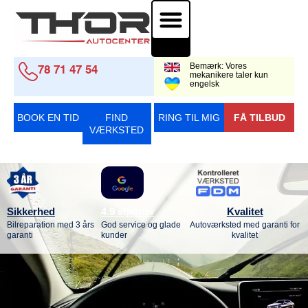
Auto-el. & Diagnose
Bemærk: Vores
78 71 47 54
mekanikere taler kun
engelsk
BOOK EN TID
FIND
RING TIL MIG
FÅ TILBUD
VÆRKSTED
Sikkerhed
Kvalitet
4.9 stjerner
Bilreparation med 3 års
God service og glade
Autoværksted med garanti for
garanti
kunder
kvalitet