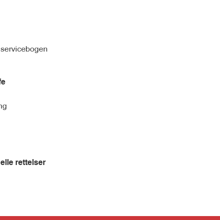
 servicebogen
fe
ng
elle rettelser