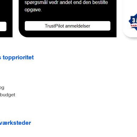
 topprioritet
bog
t budget
deværksteder