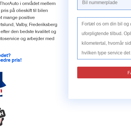
s ThorAuto i området mellem
is på olieskift til bilen
et mange positive
tslund, Valby, Frederiksberg
efter den bedste kvalitet og
 autoservice og arbejder med
edet?
bedre pris!
F