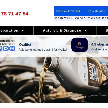
FIND VÆRKSTED
RING TIL MIG
78 71 47 54
Bemærk: Vores mekaniker
reparation
Auto-el. & Diagnose
B
Kvalitet
4.9 stjern
God service
Autoværksted med garanti for kvalitet