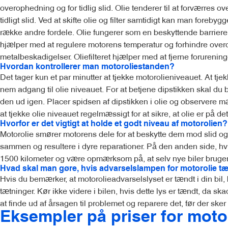
overophedning og for tidlig slid. Olie tenderer til at forværres o
tidligt slid. Ved at skifte olie og filter samtidigt kan man foreby
række andre fordele. Olie fungerer som en beskyttende barriere 
hjælper med at regulere motorens temperatur og forhindre over
metalbeskadigelser. Oliefilteret hjælper med at fjerne forureni
Hvordan kontrollerer man motoroliestanden?
Det tager kun et par minutter at tjekke motorolieniveauet. At tje
nem adgang til olie niveauet. For at betjene dipstikken skal du 
den ud igen. Placer spidsen af ​​dipstikken i olie og observere mæ
at tjekke olie niveauet regelmæssigt for at sikre, at olie er på det 
Hvorfor er det vigtigt at holde et godt niveau af motorolien?
Motorolie smører motorens dele for at beskytte dem mod slid og sam
sammen og resultere i dyre reparationer. På den anden side, hvis o
1500 kilometer og være opmærksom på, at selv nye biler bruger e
Hvad skal man gøre, hvis advarselslampen for motorolie 
Hvis du bemærker, at motorolieadvarselslyset er tændt i din bil,
tætninger. Kør ikke videre i bilen, hvis dette lys er tændt, da s
at finde ud af årsagen til problemet og reparere det, før der sker
Eksempler på priser for moto