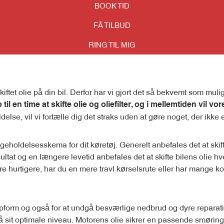
BOOK TID
FÅ TILBUD
RING TIL MIG
å skiftet olie på din bil. Derfor har vi gjort det så bekvemt som mu
til en time at skifte olie og oliefilter, og i mellemtiden vil vo
else, vil vi fortælle dig det straks uden at gøre noget, der ikke er
holdelsesskema for dit køretøj. Generelt anbefales det at skifte 
sultat og en længere levetid anbefales det at skifte bilens olie 
e hurtigere, har du en mere travl kørselsrute eller har mange kort
i topform og også for at undgå besværlige nedbrud og dyre reparat
it optimale niveau. Motorens olie sikrer en passende smøring af 