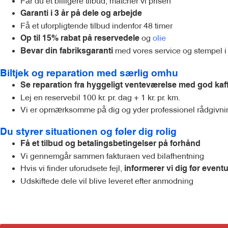
Får du et billigere tilbud, matcher vi prisen
Garanti i 3 år på dele og arbejde
Få et uforpligtende tilbud indenfor 48 timer
og
olie
Op til 15% rabat på reservedele
med vores service og stempel i
Bevar din fabriksgaranti
Biltjek og reparation med særlig omhu
Se reparation fra hyggeligt venteværelse med god kaf
Lej en reservebil 100 kr. pr. dag + 1 kr. pr. km.
Vi er opmærksomme på dig og yder professionel rådgivni
Du styrer situationen og føler dig rolig
Få et tilbud og betalingsbetingelser på forhånd
Vi gennemgår sammen fakturaen ved bilafhentning
Hvis vi finder uforudsete fejl,
informerer vi dig før eventu
Udskiftede dele vil blive leveret efter anmodning