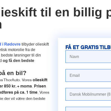
eskift til en billig p
n
d i Rødovre
tilbyder olieskift
FÅ ET GRATIS TIL
tetisk motorolie fra de
bedste løsninger til din
ud
og få den bedste
på en bil?
 hos ThorAuto. Vores
olieskift
.
oster 850 kr. + moms
Prisen
. Vores
udføres på ca. 1 time
ie der vil være den bedste