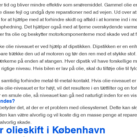
ver tid og bliver mindre effektiv som smøremiddel. Gammel olie er 
gge disse fejl og undgå dyre reparationer ned ad vejen. Ud over at 
for at hjælpe med at forhindre skidt og affald i at komme ind i 
ophedning. Det hjælper også med at fjerne overskydende varme 
nger fra olie og beskytter motorkomponenterne mod skade ved at f
kke olie niveauet er ved hjælp af dipstikken. Dipstikken er en enh
bare trække den ud af motoren og tør den ren med et stykke stof. 
rkerne på enden af ​​stangen. Hver dipstik vil have forskellige mæ
rigtige niveau. Hvis bilen er lav på olie, skal du tilføje olie til f
tidig forhindre metal-til-metal-kontakt. Hvis olie-niveauet er for
lie-niveauet er for højt, vil det resultere i en tætfilter og en fo
n smule olie, så niveauet kan gå ned naturligt inden for en vis
tændes?
 betyder det, at der er et problem med oliesystemet. Dette kan sk
kaden kan være alvorlig og vil koste dig en masse penge at repare
 alvorlig skade.
r olieskift i København