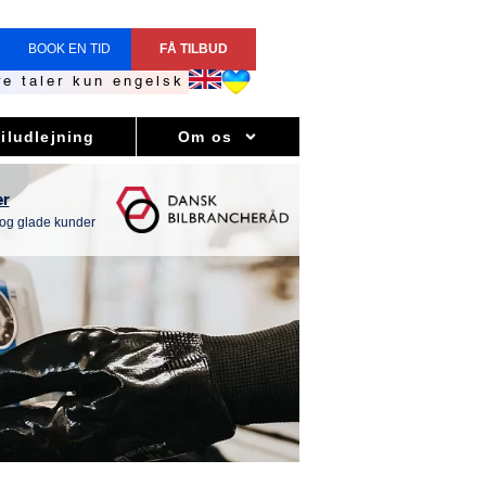
BOOK EN TID
FÅ TILBUD
e taler kun engelsk
iludlejning
Om os
er
 og glade kunder