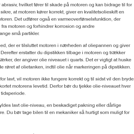
abrasiv, hvilket fører til skade på motoren og kan bidrage til for
sikre, at motoren kører korrekt, giver en kvalitetsolieskift en
motoren. Det udfører også en varmeoverførselsfunktion, der
fra motoren og forhindrer korrosion og andre
ange små partikler.
ed, der er tilsluttet motoren i nærheden af ​​oliepannen og giver
Derefter erstatter du dipstikken tilbage i motoren og trækker
rker, der angiver olie niveauet i quarts. Det er vigtigt at huske
ylde røret af olietanken, indtil olie når markeringen på dipstikken.
 lavt, vil motoren ikke fungere korrekt og til sidst vil den bryde
rkortet motorens levetid. Derfor bør du tjekke olie-niveauet hver
 tidsperiode.
yldes lavt olie-niveau, en beskadiget pakning eller dårlige
re. Du bør tage bilen til en mekaniker så hurtigt som muligt for