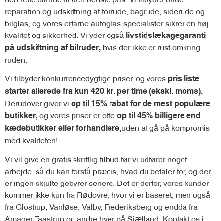
reparation og udskiftning af forrude, bagrude, siderude og
bilglas, og vores erfarne autoglas-specialister sikrer en høj
kvalitet og sikkerhed. Vi yder også
livstidslækagegaranti
hvis der ikke er rust omkring
på udskiftning af bilruder,
ruden.
Vi tilbyder konkurrencedygtige priser, og vores
pris liste
starter allerede fra kun 420 kr. per time (ekskl. moms).
Derudover giver vi
op til 15% rabat for de mest populære
og vores priser er ofte
butikker,
op til 45% billigere end
uden at gå på kompromis
kædebutikker eller forhandlere,
med kvaliteten!
Vi vil give en gratis skriftlig tilbud før vi udfører noget
arbejde, så du kan forstå præcis, hvad du betaler for, og der
er ingen skjulte gebyrer senere. Det er derfor, vores kunder
kommer ikke kun fra Rødovre, hvor vi er baseret, men også
fra Glostrup, Vanløse, Valby, Frederiksberg og endda fra
Amager, Taastrup og andre byer på Sjælland. Kontakt os i