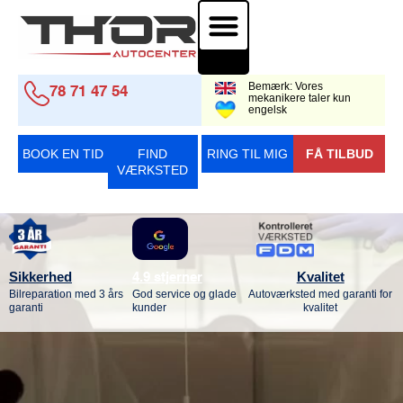
Auto-el. & Diagnose
Bemærk: Vores
78 71 47 54
mekanikere taler kun
engelsk
BOOK EN TID
FIND
RING TIL MIG
FÅ TILBUD
VÆRKSTED
Sikkerhed
Kvalitet
4.9 stjerner
Bilreparation med 3 års
God service og glade
Autoværksted med garanti for
garanti
kunder
kvalitet