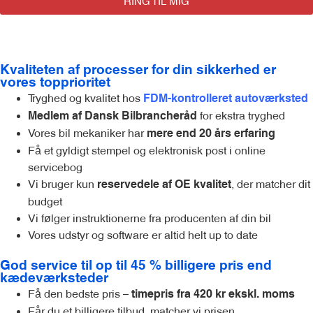
RING TIL MIG
Kvaliteten af processer for din sikkerhed er
vores topprioritet
Tryghed og kvalitet hos
FDM-kontrolleret autoværksted
for ekstra tryghed
Medlem af Dansk Bilbrancheråd
Vores bil mekaniker har
mere end 20 års erfaring
Få et gyldigt stempel og elektronisk post i online
servicebog
Vi bruger kun
, der matcher dit
reservedele af OE kvalitet
budget
Vi følger instruktionerne fra producenten af din bil
Vores udstyr og software er altid helt up to date
God service til op til 45 % billigere pris end
kædeværksteder
Få den bedste pris –
timepris fra 420 kr ekskl. moms
Får du et billigere tilbud, matcher vi prisen